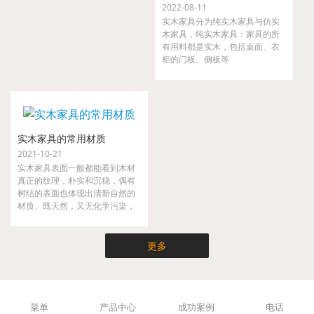
2022-08-11
实木家具分为纯实木家具与仿实
木家具，纯实木家具：家具的所
有用料都是实木，包括桌面、衣
柜的门板、侧板等
实木家具的常用材质
2021-10-21
实木家具表面一般都能看到木材
真正的纹理，朴实和沉稳，偶有
树结的表面也体现出清新自然的
材质、既天然，又无化学污染，
实木家具不仅时尚而且健康，是
现代都市人崇尚大自然的家具。
更多
菜单
产品中心
成功案例
电话