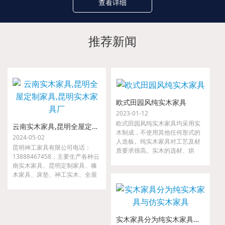
查看详细
推荐新闻
欧式田园风纯实木家具
2023-01-12
欧式田园风纯实木家具均采用实
云南实木家具,昆明全屋定制家具,昆明实木家具厂
木制成，不使用其他任何形式的
2024-05-02
人造板。纯实木家具对工艺及材
昆明神工家具有限公司电话：
质要求很高。实木的选材、烘
13888467458，主要生产各种云
干、指接、拼缝等要求都很严
南实木家具、昆明定制家具、橡
格，如果哪一道工序把关不严，
木家具、床垫、神工实木、全屋
小则出现开裂、接合处松动等现
定制家具、金属家具、沙发等。
象，大则整套家具变形，以至无
我们是云南省神工实业集团隶属
法使用。
公司，是较早从事高、中档实木
家具的研发、设计、配套及生产
实木家具分为纯实木家具与仿实木家具
的专业厂家。