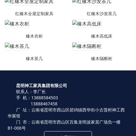
红橡木全屋定制家具
红橡木沙发茶几
橡木衣柜
橡木高低床
橡木茶几
橡木隔断柜
昆明神工家具集团有限公司
联系人：李厂长
手 机：13888584503
13888467458
厂 址：云南省昆明市西山区碧鸡镇西华街小古莲村神工西
华展馆
门 市：云南省昆明市西山区百集龙明波家居广场负一楼
B1-006号