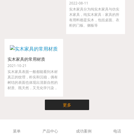
2022-08-11
实木家具分为纯实木家具与仿实
木家具，纯实木家具：家具的所
有用料都是实木，包括桌面、衣
柜的门板、侧板等
实木家具的常用材质
2021-10-21
实木家具表面一般都能看到木材
真正的纹理，朴实和沉稳，偶有
树结的表面也体现出清新自然的
材质、既天然，又无化学污染，
实木家具不仅时尚而且健康，是
现代都市人崇尚大自然的家具。
更多
菜单
产品中心
成功案例
电话