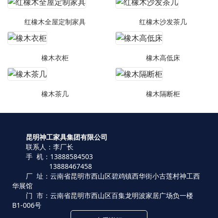
红橡木全屋定制家具
红橡木沙发茶几
橡木衣柜
橡木高低床
橡木茶几
橡木隔断柜
昆明神工家具集团有限公司
联系人：李厂长
手 机：13888584503
13888467458
厂 址：云南省昆明市西山区碧鸡镇西华街小古莲村神工西
华展馆
门 市：云南省昆明市西山区百集龙明波家居广场负一楼
B1-006号