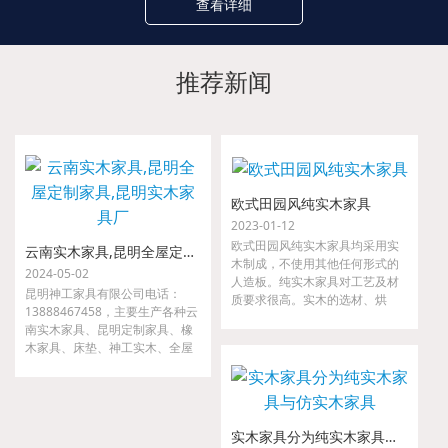
查看详细
推荐新闻
欧式田园风纯实木家具
2023-01-12
欧式田园风纯实木家具均采用实
云南实木家具,昆明全屋定制家具,昆明实木家具厂
木制成，不使用其他任何形式的
2024-05-02
人造板。纯实木家具对工艺及材
昆明神工家具有限公司电话：
质要求很高。实木的选材、烘
13888467458，主要生产各种云
干、指接、拼缝等要求都很严
南实木家具、昆明定制家具、橡
格，如果哪一道工序把关不严，
木家具、床垫、神工实木、全屋
小则出现开裂、接合处松动等现
定制家具、金属家具、沙发等。
象，大则整套家具变形，以至无
我们是云南省神工实业集团隶属
法使用。
公司，是较早从事高、中档实木
家具的研发、设计、配套及生产
实木家具分为纯实木家具与仿实木家具
的专业厂家。