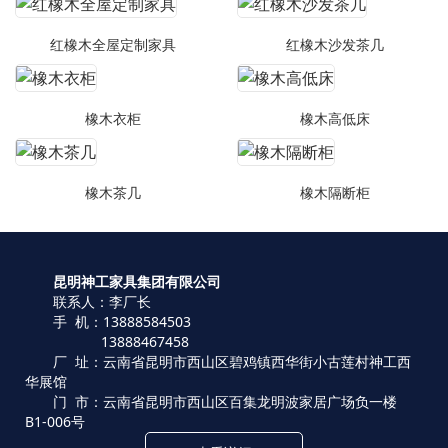
红橡木全屋定制家具
红橡木沙发茶几
橡木衣柜
橡木高低床
橡木茶几
橡木隔断柜
昆明神工家具集团有限公司
联系人：李厂长
手 机：13888584503
13888467458
厂 址：云南省昆明市西山区碧鸡镇西华街小古莲村神工西
华展馆
门 市：云南省昆明市西山区百集龙明波家居广场负一楼
B1-006号