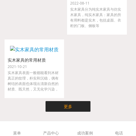
2022-08-11
实木家具分为纯实木家具与仿实
木家具，纯实木家具：家具的所
有用料都是实木，包括桌面、衣
柜的门板、侧板等
实木家具的常用材质
2021-10-21
实木家具表面一般都能看到木材
真正的纹理，朴实和沉稳，偶有
树结的表面也体现出清新自然的
材质、既天然，又无化学污染，
实木家具不仅时尚而且健康，是
现代都市人崇尚大自然的家具。
更多
菜单
产品中心
成功案例
电话