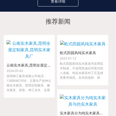
查看详细
推荐新闻
欧式田园风纯实木家具
2023-01-12
欧式田园风纯实木家具均采用实
云南实木家具,昆明全屋定制家具,昆明实木家具厂
木制成，不使用其他任何形式的
2024-05-02
人造板。纯实木家具对工艺及材
昆明神工家具有限公司电话：
质要求很高。实木的选材、烘
13888467458，主要生产各种云
干、指接、拼缝等要求都很严
南实木家具、昆明定制家具、橡
格，如果哪一道工序把关不严，
木家具、床垫、神工实木、全屋
小则出现开裂、接合处松动等现
定制家具、金属家具、沙发等。
象，大则整套家具变形，以至无
我们是云南省神工实业集团隶属
法使用。
公司，是较早从事高、中档实木
家具的研发、设计、配套及生产
实木家具分为纯实木家具与仿实木家具
的专业厂家。