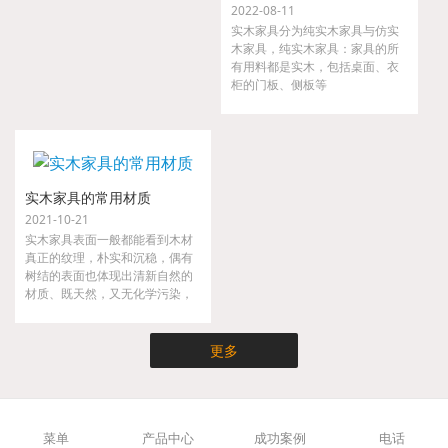
2022-08-11
实木家具分为纯实木家具与仿实
木家具，纯实木家具：家具的所
有用料都是实木，包括桌面、衣
柜的门板、侧板等
实木家具的常用材质
2021-10-21
实木家具表面一般都能看到木材
真正的纹理，朴实和沉稳，偶有
树结的表面也体现出清新自然的
材质、既天然，又无化学污染，
实木家具不仅时尚而且健康，是
现代都市人崇尚大自然的家具。
更多
菜单
产品中心
成功案例
电话