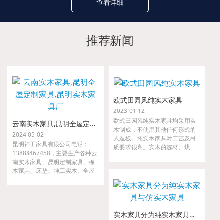
查看详细
推荐新闻
欧式田园风纯实木家具
2023-01-12
欧式田园风纯实木家具均采用实
云南实木家具,昆明全屋定制家具,昆明实木家具厂
木制成，不使用其他任何形式的
2024-05-02
人造板。纯实木家具对工艺及材
昆明神工家具有限公司电话：
质要求很高。实木的选材、烘
13888467458，主要生产各种云
干、指接、拼缝等要求都很严
南实木家具、昆明定制家具、橡
格，如果哪一道工序把关不严，
木家具、床垫、神工实木、全屋
小则出现开裂、接合处松动等现
定制家具、金属家具、沙发等。
象，大则整套家具变形，以至无
我们是云南省神工实业集团隶属
法使用。
公司，是较早从事高、中档实木
家具的研发、设计、配套及生产
实木家具分为纯实木家具与仿实木家具
的专业厂家。