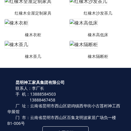
红橡木全屋定制家具
红橡木沙发茶几
橡木衣柜
橡木高低床
橡木茶几
橡木隔断柜
昆明神工家具集团有限公司
联系人：李厂长
手 机：13888584503
13888467458
厂 址：云南省昆明市西山区碧鸡镇西华街小古莲村神工西
华展馆
门 市：云南省昆明市西山区百集龙明波家居广场负一楼
B1-006号