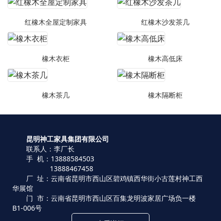
红橡木全屋定制家具
红橡木沙发茶几
橡木衣柜
橡木高低床
橡木茶几
橡木隔断柜
昆明神工家具集团有限公司
联系人：李厂长
手 机：13888584503
13888467458
厂 址：云南省昆明市西山区碧鸡镇西华街小古莲村神工西
华展馆
门 市：云南省昆明市西山区百集龙明波家居广场负一楼
B1-006号