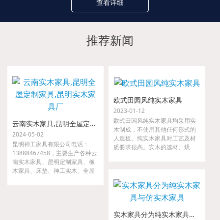
查看详细
推荐新闻
欧式田园风纯实木家具
2023-01-12
欧式田园风纯实木家具均采用实
云南实木家具,昆明全屋定制家具,昆明实木家具厂
木制成，不使用其他任何形式的
2024-05-02
人造板。纯实木家具对工艺及材
昆明神工家具有限公司电话：
质要求很高。实木的选材、烘
13888467458，主要生产各种云
干、指接、拼缝等要求都很严
南实木家具、昆明定制家具、橡
格，如果哪一道工序把关不严，
木家具、床垫、神工实木、全屋
小则出现开裂、接合处松动等现
定制家具、金属家具、沙发等。
象，大则整套家具变形，以至无
我们是云南省神工实业集团隶属
法使用。
公司，是较早从事高、中档实木
家具的研发、设计、配套及生产
实木家具分为纯实木家具与仿实木家具
的专业厂家。