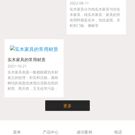
2022-08-11
实木家具分为纯实木家具与仿实
木家具，纯实木家具：家具的所
有用料都是实木，包括桌面、衣
柜的门板、侧板等
实木家具的常用材质
2021-10-21
实木家具表面一般都能看到木材
真正的纹理，朴实和沉稳，偶有
树结的表面也体现出清新自然的
材质、既天然，又无化学污染，
实木家具不仅时尚而且健康，是
现代都市人崇尚大自然的家具。
更多
菜单
产品中心
成功案例
电话