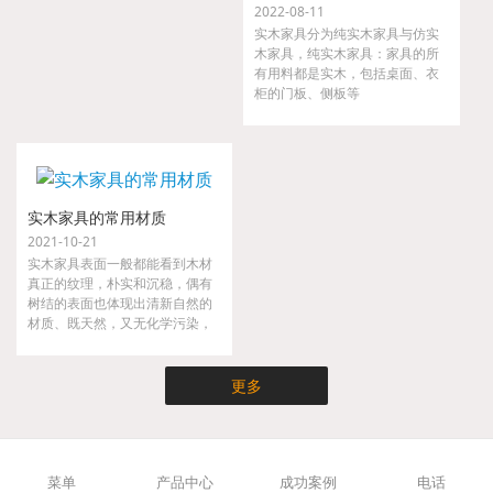
2022-08-11
实木家具分为纯实木家具与仿实
木家具，纯实木家具：家具的所
有用料都是实木，包括桌面、衣
柜的门板、侧板等
实木家具的常用材质
2021-10-21
实木家具表面一般都能看到木材
真正的纹理，朴实和沉稳，偶有
树结的表面也体现出清新自然的
材质、既天然，又无化学污染，
实木家具不仅时尚而且健康，是
现代都市人崇尚大自然的家具。
更多
菜单
产品中心
成功案例
电话