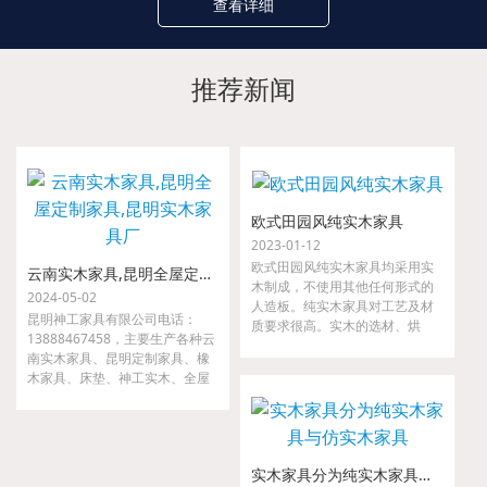
查看详细
推荐新闻
欧式田园风纯实木家具
2023-01-12
欧式田园风纯实木家具均采用实
云南实木家具,昆明全屋定制家具,昆明实木家具厂
木制成，不使用其他任何形式的
2024-05-02
人造板。纯实木家具对工艺及材
昆明神工家具有限公司电话：
质要求很高。实木的选材、烘
13888467458，主要生产各种云
干、指接、拼缝等要求都很严
南实木家具、昆明定制家具、橡
格，如果哪一道工序把关不严，
木家具、床垫、神工实木、全屋
小则出现开裂、接合处松动等现
定制家具、金属家具、沙发等。
象，大则整套家具变形，以至无
我们是云南省神工实业集团隶属
法使用。
公司，是较早从事高、中档实木
家具的研发、设计、配套及生产
实木家具分为纯实木家具与仿实木家具
的专业厂家。