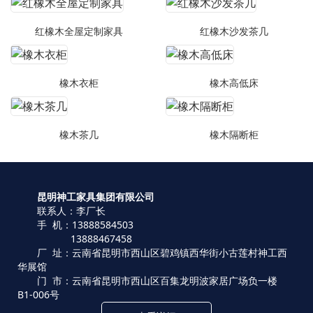
红橡木全屋定制家具
红橡木沙发茶几
橡木衣柜
橡木高低床
橡木茶几
橡木隔断柜
昆明神工家具集团有限公司
联系人：李厂长
手 机：13888584503
13888467458
厂 址：云南省昆明市西山区碧鸡镇西华街小古莲村神工西
华展馆
门 市：云南省昆明市西山区百集龙明波家居广场负一楼
B1-006号