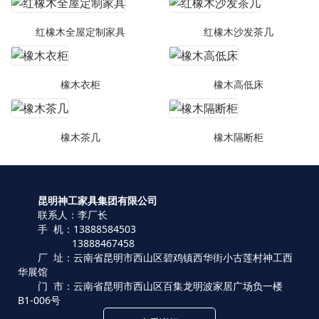
红橡木全屋定制家具
红橡木沙发茶几
橡木衣柜
橡木高低床
橡木茶几
橡木隔断柜
昆明神工家具集团有限公司
联系人：李厂长
手 机：13888584503
13888467458
厂 址：云南省昆明市西山区碧鸡镇西华街小古莲村神工西
华展馆
门 市：云南省昆明市西山区百集龙明波家居广场负一楼
B1-006号