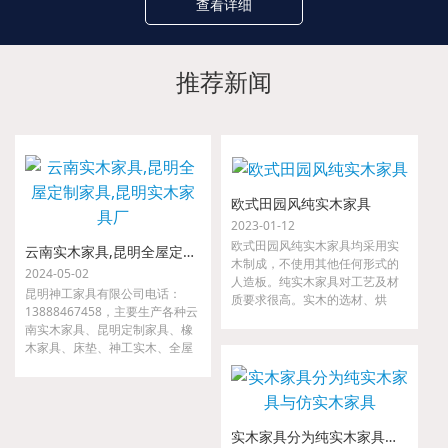
查看详细
推荐新闻
欧式田园风纯实木家具
2023-01-12
欧式田园风纯实木家具均采用实
云南实木家具,昆明全屋定制家具,昆明实木家具厂
木制成，不使用其他任何形式的
2024-05-02
人造板。纯实木家具对工艺及材
昆明神工家具有限公司电话：
质要求很高。实木的选材、烘
13888467458，主要生产各种云
干、指接、拼缝等要求都很严
南实木家具、昆明定制家具、橡
格，如果哪一道工序把关不严，
木家具、床垫、神工实木、全屋
小则出现开裂、接合处松动等现
定制家具、金属家具、沙发等。
象，大则整套家具变形，以至无
我们是云南省神工实业集团隶属
法使用。
公司，是较早从事高、中档实木
家具的研发、设计、配套及生产
实木家具分为纯实木家具与仿实木家具
的专业厂家。