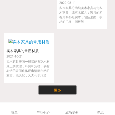
2022-08-11
实木家具分为纯实木家具与仿实
木家具，纯实木家具：家具的所
有用料都是实木，包括桌面、衣
柜的门板、侧板等
实木家具的常用材质
2021-10-21
实木家具表面一般都能看到木材
真正的纹理，朴实和沉稳，偶有
树结的表面也体现出清新自然的
材质、既天然，又无化学污染，
实木家具不仅时尚而且健康，是
现代都市人崇尚大自然的家具。
更多
菜单
产品中心
成功案例
电话