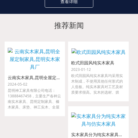
查看详细
推荐新闻
欧式田园风纯实木家具
2023-01-12
欧式田园风纯实木家具均采用实
云南实木家具,昆明全屋定制家具,昆明实木家具厂
木制成，不使用其他任何形式的
2024-05-02
人造板。纯实木家具对工艺及材
昆明神工家具有限公司电话：
质要求很高。实木的选材、烘
13888467458，主要生产各种云
干、指接、拼缝等要求都很严
南实木家具、昆明定制家具、橡
格，如果哪一道工序把关不严，
木家具、床垫、神工实木、全屋
小则出现开裂、接合处松动等现
定制家具、金属家具、沙发等。
象，大则整套家具变形，以至无
我们是云南省神工实业集团隶属
法使用。
公司，是较早从事高、中档实木
家具的研发、设计、配套及生产
实木家具分为纯实木家具与仿实木家具
的专业厂家。