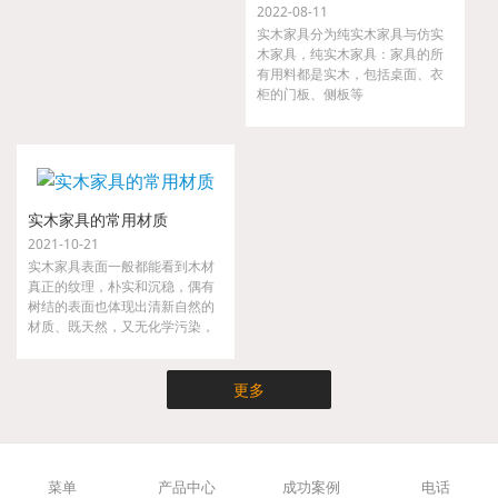
2022-08-11
实木家具分为纯实木家具与仿实
木家具，纯实木家具：家具的所
有用料都是实木，包括桌面、衣
柜的门板、侧板等
实木家具的常用材质
2021-10-21
实木家具表面一般都能看到木材
真正的纹理，朴实和沉稳，偶有
树结的表面也体现出清新自然的
材质、既天然，又无化学污染，
实木家具不仅时尚而且健康，是
现代都市人崇尚大自然的家具。
更多
菜单
产品中心
成功案例
电话