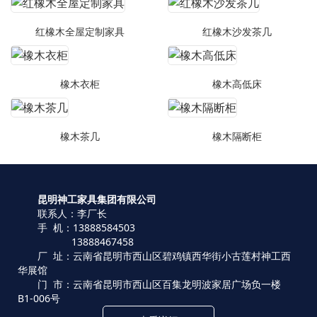
红橡木全屋定制家具
红橡木沙发茶几
橡木衣柜
橡木高低床
橡木茶几
橡木隔断柜
昆明神工家具集团有限公司
联系人：李厂长
手 机：13888584503
13888467458
厂 址：云南省昆明市西山区碧鸡镇西华街小古莲村神工西
华展馆
门 市：云南省昆明市西山区百集龙明波家居广场负一楼
B1-006号