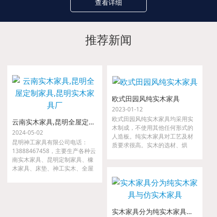
查看详细
推荐新闻
欧式田园风纯实木家具
2023-01-12
欧式田园风纯实木家具均采用实
云南实木家具,昆明全屋定制家具,昆明实木家具厂
木制成，不使用其他任何形式的
2024-05-02
人造板。纯实木家具对工艺及材
昆明神工家具有限公司电话：
质要求很高。实木的选材、烘
13888467458，主要生产各种云
干、指接、拼缝等要求都很严
南实木家具、昆明定制家具、橡
格，如果哪一道工序把关不严，
木家具、床垫、神工实木、全屋
小则出现开裂、接合处松动等现
定制家具、金属家具、沙发等。
象，大则整套家具变形，以至无
我们是云南省神工实业集团隶属
法使用。
公司，是较早从事高、中档实木
家具的研发、设计、配套及生产
实木家具分为纯实木家具与仿实木家具
的专业厂家。