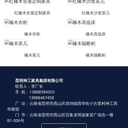
红橡木全屋定制家具
红橡木沙发茶几
橡木衣柜
橡木高低床
橡木茶几
橡木隔断柜
昆明神工家具集团有限公司
联系人：李厂长
手 机：13888584503
13888467458
厂 址：云南省昆明市西山区碧鸡镇西华街小古莲村神工西
华展馆
门 市：云南省昆明市西山区百集龙明波家居广场负一楼
B1-006号