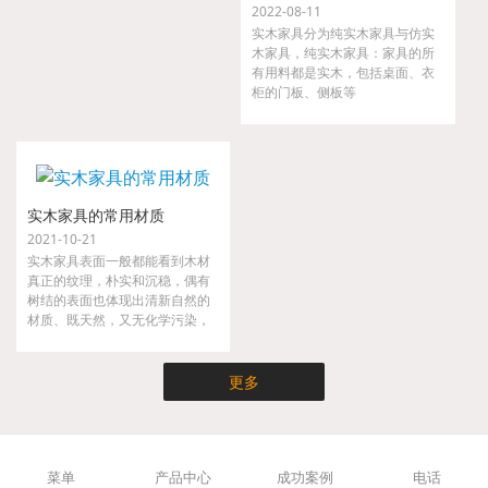
2022-08-11
实木家具分为纯实木家具与仿实
木家具，纯实木家具：家具的所
有用料都是实木，包括桌面、衣
柜的门板、侧板等
实木家具的常用材质
2021-10-21
实木家具表面一般都能看到木材
真正的纹理，朴实和沉稳，偶有
树结的表面也体现出清新自然的
材质、既天然，又无化学污染，
实木家具不仅时尚而且健康，是
现代都市人崇尚大自然的家具。
更多
菜单
产品中心
成功案例
电话