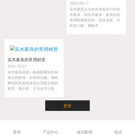
2022-08-11
实木家具分为纯实木家具与仿实
木家具，纯实木家具：家具的所
有用料都是实木，包括桌面、衣
柜的门板、侧板等
实木家具的常用材质
2021-10-21
实木家具表面一般都能看到木材
真正的纹理，朴实和沉稳，偶有
树结的表面也体现出清新自然的
材质、既天然，又无化学污染，
实木家具不仅时尚而且健康，是
现代都市人崇尚大自然的家具。
更多
菜单
产品中心
成功案例
电话