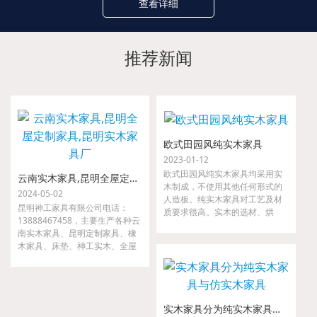
查看详细
推荐新闻
欧式田园风纯实木家具
2023-01-12
欧式田园风纯实木家具均采用实
云南实木家具,昆明全屋定制家具,昆明实木家具厂
木制成，不使用其他任何形式的
2024-05-02
人造板。纯实木家具对工艺及材
昆明神工家具有限公司电话：
质要求很高。实木的选材、烘
13888467458，主要生产各种云
干、指接、拼缝等要求都很严
南实木家具、昆明定制家具、橡
格，如果哪一道工序把关不严，
木家具、床垫、神工实木、全屋
小则出现开裂、接合处松动等现
定制家具、金属家具、沙发等。
象，大则整套家具变形，以至无
我们是云南省神工实业集团隶属
法使用。
公司，是较早从事高、中档实木
家具的研发、设计、配套及生产
实木家具分为纯实木家具与仿实木家具
的专业厂家。