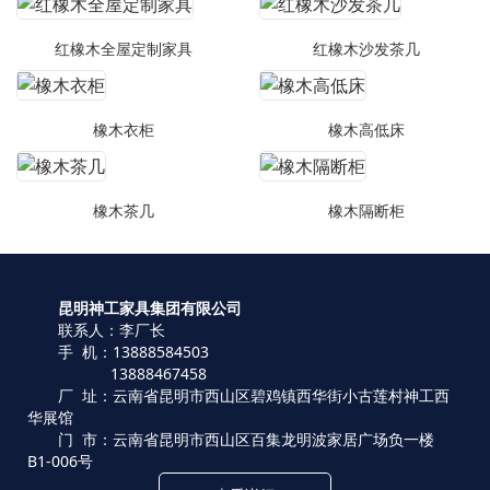
红橡木全屋定制家具
红橡木沙发茶几
橡木衣柜
橡木高低床
橡木茶几
橡木隔断柜
昆明神工家具集团有限公司
联系人：李厂长
手 机：13888584503
13888467458
厂 址：云南省昆明市西山区碧鸡镇西华街小古莲村神工西
华展馆
门 市：云南省昆明市西山区百集龙明波家居广场负一楼
B1-006号