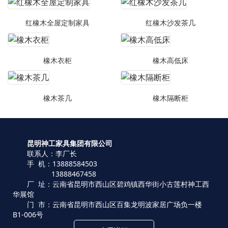
红橡木全屋定制家具
红橡木沙发茶几
橡木衣柜
橡木高低床
橡木茶几
橡木隔断柜
昆明神工家具集团有限公司
联系人：李厂长
手 机：13888584503
13888467458
厂 址：云南省昆明市西山区碧鸡镇西华街小古莲村神工西
华展馆
门 市：云南省昆明市西山区百集龙明波家居广场负一楼
B1-006号