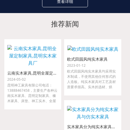
查看详细
推荐新闻
欧式田园风纯实木家具
2023-01-12
欧式田园风纯实木家具均采用实
云南实木家具,昆明全屋定制家具,昆明实木家具厂
木制成，不使用其他任何形式的
2024-05-02
人造板。纯实木家具对工艺及材
昆明神工家具有限公司电话：
质要求很高。实木的选材、烘
13888467458，主要生产各种云
干、指接、拼缝等要求都很严
南实木家具、昆明定制家具、橡
格，如果哪一道工序把关不严，
木家具、床垫、神工实木、全屋
小则出现开裂、接合处松动等现
定制家具、金属家具、沙发等。
象，大则整套家具变形，以至无
我们是云南省神工实业集团隶属
法使用。
公司，是较早从事高、中档实木
家具的研发、设计、配套及生产
实木家具分为纯实木家具与仿实木家具
的专业厂家。