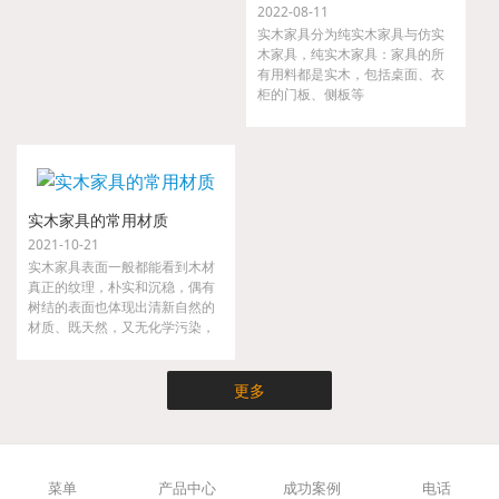
2022-08-11
实木家具分为纯实木家具与仿实
木家具，纯实木家具：家具的所
有用料都是实木，包括桌面、衣
柜的门板、侧板等
实木家具的常用材质
2021-10-21
实木家具表面一般都能看到木材
真正的纹理，朴实和沉稳，偶有
树结的表面也体现出清新自然的
材质、既天然，又无化学污染，
实木家具不仅时尚而且健康，是
现代都市人崇尚大自然的家具。
更多
菜单
产品中心
成功案例
电话