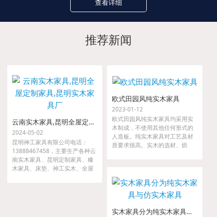
查看详细
推荐新闻
欧式田园风纯实木家具
2023-01-12
欧式田园风纯实木家具均采用实
云南实木家具,昆明全屋定制家具,昆明实木家具厂
木制成，不使用其他任何形式的
2024-05-02
人造板。纯实木家具对工艺及材
昆明神工家具有限公司电话：
质要求很高。实木的选材、烘
13888467458，主要生产各种云
干、指接、拼缝等要求都很严
南实木家具、昆明定制家具、橡
格，如果哪一道工序把关不严，
木家具、床垫、神工实木、全屋
小则出现开裂、接合处松动等现
定制家具、金属家具、沙发等。
象，大则整套家具变形，以至无
我们是云南省神工实业集团隶属
法使用。
公司，是较早从事高、中档实木
家具的研发、设计、配套及生产
实木家具分为纯实木家具与仿实木家具
的专业厂家。