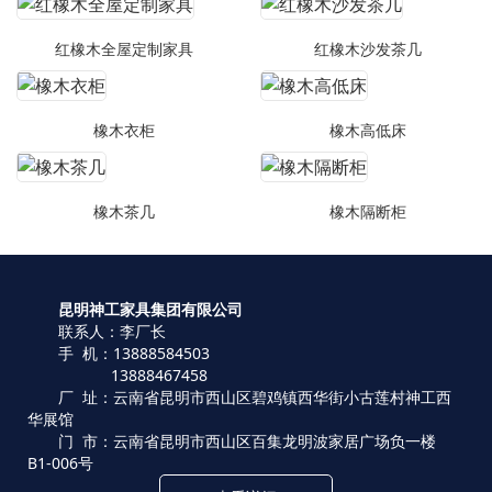
红橡木全屋定制家具
红橡木沙发茶几
橡木衣柜
橡木高低床
橡木茶几
橡木隔断柜
昆明神工家具集团有限公司
联系人：李厂长
手 机：13888584503
13888467458
厂 址：云南省昆明市西山区碧鸡镇西华街小古莲村神工西
华展馆
门 市：云南省昆明市西山区百集龙明波家居广场负一楼
B1-006号