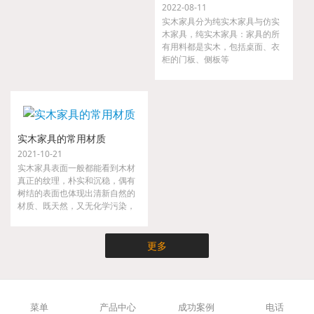
2022-08-11
实木家具分为纯实木家具与仿实
木家具，纯实木家具：家具的所
有用料都是实木，包括桌面、衣
柜的门板、侧板等
实木家具的常用材质
2021-10-21
实木家具表面一般都能看到木材
真正的纹理，朴实和沉稳，偶有
树结的表面也体现出清新自然的
材质、既天然，又无化学污染，
实木家具不仅时尚而且健康，是
现代都市人崇尚大自然的家具。
更多
菜单
产品中心
成功案例
电话