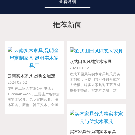
查看详细
推荐新闻
欧式田园风纯实木家具
2023-01-12
欧式田园风纯实木家具均采用实
云南实木家具,昆明全屋定制家具,昆明实木家具厂
木制成，不使用其他任何形式的
2024-05-02
人造板。纯实木家具对工艺及材
昆明神工家具有限公司电话：
质要求很高。实木的选材、烘
13888467458，主要生产各种云
干、指接、拼缝等要求都很严
南实木家具、昆明定制家具、橡
格，如果哪一道工序把关不严，
木家具、床垫、神工实木、全屋
小则出现开裂、接合处松动等现
定制家具、金属家具、沙发等。
象，大则整套家具变形，以至无
我们是云南省神工实业集团隶属
法使用。
公司，是较早从事高、中档实木
家具的研发、设计、配套及生产
实木家具分为纯实木家具与仿实木家具
的专业厂家。