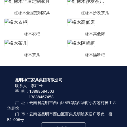
红橡木全屋定制家具
红橡木沙发茶几
橡木衣柜
橡木高低床
橡木茶几
橡木隔断柜
昆明神工家具集团有限公司
联系人：李厂长
手 机：13888584503
13888467458
厂 址：云南省昆明市西山区碧鸡镇西华街小古莲村神工西
华展馆
门 市：云南省昆明市西山区百集龙明波家居广场负一楼
B1-006号