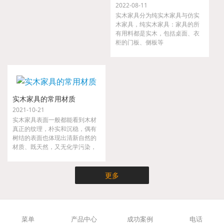
2022-08-11
实木家具分为纯实木家具与仿实
木家具，纯实木家具：家具的所
有用料都是实木，包括桌面、衣
柜的门板、侧板等
实木家具的常用材质
2021-10-21
实木家具表面一般都能看到木材
真正的纹理，朴实和沉稳，偶有
树结的表面也体现出清新自然的
材质、既天然，又无化学污染，
实木家具不仅时尚而且健康，是
现代都市人崇尚大自然的家具。
更多
菜单
产品中心
成功案例
电话