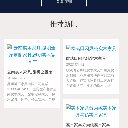
查看详细
推荐新闻
欧式田园风纯实木家具
2023-01-12
欧式田园风纯实木家具均采用实
云南实木家具,昆明全屋定制家具,昆明实木家具厂
木制成，不使用其他任何形式的
2024-05-02
人造板。纯实木家具对工艺及材
昆明神工家具有限公司电话：
质要求很高。实木的选材、烘
13888467458，主要生产各种云
干、指接、拼缝等要求都很严
南实木家具、昆明定制家具、橡
格，如果哪一道工序把关不严，
木家具、床垫、神工实木、全屋
小则出现开裂、接合处松动等现
定制家具、金属家具、沙发等。
象，大则整套家具变形，以至无
我们是云南省神工实业集团隶属
法使用。
公司，是较早从事高、中档实木
家具的研发、设计、配套及生产
实木家具分为纯实木家具与仿实木家具
的专业厂家。