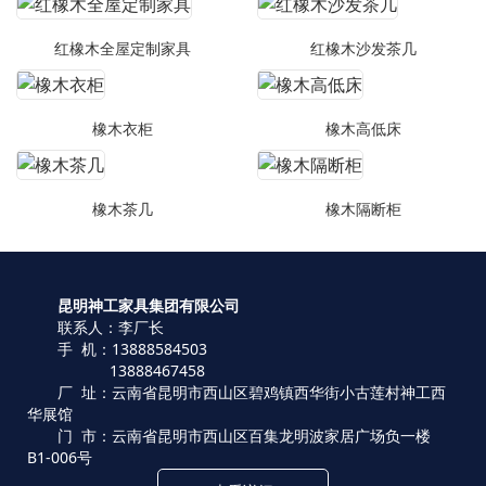
红橡木全屋定制家具
红橡木沙发茶几
橡木衣柜
橡木高低床
橡木茶几
橡木隔断柜
昆明神工家具集团有限公司
联系人：李厂长
手 机：13888584503
13888467458
厂 址：云南省昆明市西山区碧鸡镇西华街小古莲村神工西
华展馆
门 市：云南省昆明市西山区百集龙明波家居广场负一楼
B1-006号