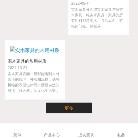
2022-08-11
实木家具分为纯实木家具与仿实
木家具，纯实木家具：家具的所
有用料都是实木，包括桌面、衣
柜的门板、侧板等
实木家具的常用材质
2021-10-21
实木家具表面一般都能看到木材
真正的纹理，朴实和沉稳，偶有
树结的表面也体现出清新自然的
材质、既天然，又无化学污染，
实木家具不仅时尚而且健康，是
现代都市人崇尚大自然的家具。
更多
菜单
产品中心
成功案例
电话