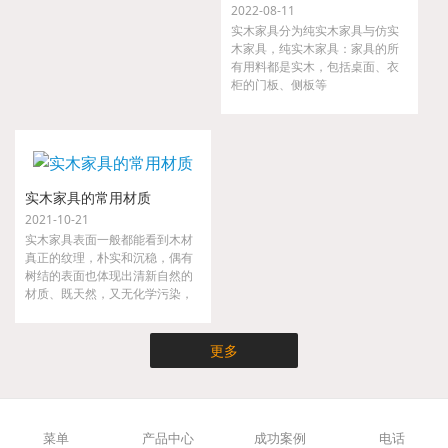
2022-08-11
实木家具分为纯实木家具与仿实
木家具，纯实木家具：家具的所
有用料都是实木，包括桌面、衣
柜的门板、侧板等
实木家具的常用材质
2021-10-21
实木家具表面一般都能看到木材
真正的纹理，朴实和沉稳，偶有
树结的表面也体现出清新自然的
材质、既天然，又无化学污染，
实木家具不仅时尚而且健康，是
现代都市人崇尚大自然的家具。
更多
菜单
产品中心
成功案例
电话