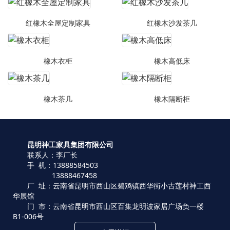
红橡木全屋定制家具
红橡木沙发茶几
橡木衣柜
橡木高低床
橡木茶几
橡木隔断柜
昆明神工家具集团有限公司
联系人：李厂长
手 机：13888584503
13888467458
厂 址：云南省昆明市西山区碧鸡镇西华街小古莲村神工西
华展馆
门 市：云南省昆明市西山区百集龙明波家居广场负一楼
B1-006号