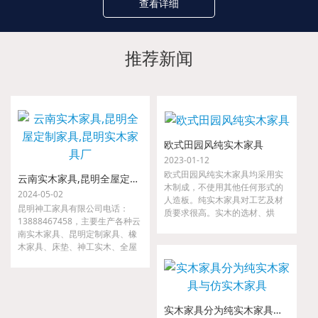
查看详细
推荐新闻
欧式田园风纯实木家具
2023-01-12
欧式田园风纯实木家具均采用实
云南实木家具,昆明全屋定制家具,昆明实木家具厂
木制成，不使用其他任何形式的
2024-05-02
人造板。纯实木家具对工艺及材
昆明神工家具有限公司电话：
质要求很高。实木的选材、烘
13888467458，主要生产各种云
干、指接、拼缝等要求都很严
南实木家具、昆明定制家具、橡
格，如果哪一道工序把关不严，
木家具、床垫、神工实木、全屋
小则出现开裂、接合处松动等现
定制家具、金属家具、沙发等。
象，大则整套家具变形，以至无
我们是云南省神工实业集团隶属
法使用。
公司，是较早从事高、中档实木
家具的研发、设计、配套及生产
实木家具分为纯实木家具与仿实木家具
的专业厂家。