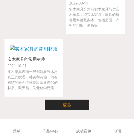
2022-08-11
实木家具分为纯实木家具与仿实
木家具，纯实木家具：家具的所
有用料都是实木，包括桌面、衣
柜的门板、侧板等
实木家具的常用材质
2021-10-21
实木家具表面一般都能看到木材
真正的纹理，朴实和沉稳，偶有
树结的表面也体现出清新自然的
材质、既天然，又无化学污染，
实木家具不仅时尚而且健康，是
现代都市人崇尚大自然的家具。
更多
菜单
产品中心
成功案例
电话