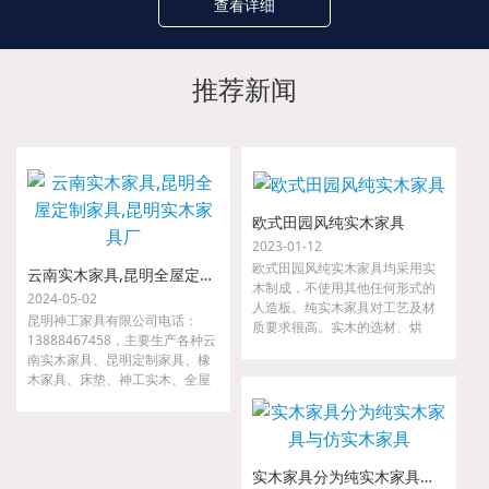
查看详细
推荐新闻
欧式田园风纯实木家具
2023-01-12
欧式田园风纯实木家具均采用实
云南实木家具,昆明全屋定制家具,昆明实木家具厂
木制成，不使用其他任何形式的
2024-05-02
人造板。纯实木家具对工艺及材
昆明神工家具有限公司电话：
质要求很高。实木的选材、烘
13888467458，主要生产各种云
干、指接、拼缝等要求都很严
南实木家具、昆明定制家具、橡
格，如果哪一道工序把关不严，
木家具、床垫、神工实木、全屋
小则出现开裂、接合处松动等现
定制家具、金属家具、沙发等。
象，大则整套家具变形，以至无
我们是云南省神工实业集团隶属
法使用。
公司，是较早从事高、中档实木
家具的研发、设计、配套及生产
实木家具分为纯实木家具与仿实木家具
的专业厂家。