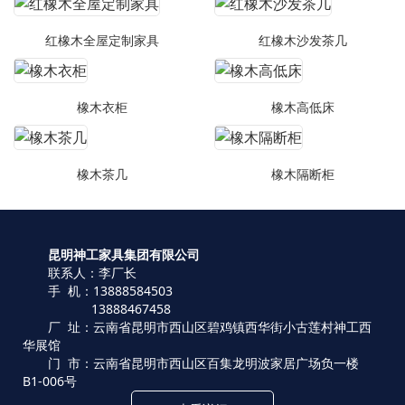
红橡木全屋定制家具
红橡木沙发茶几
橡木衣柜
橡木高低床
橡木茶几
橡木隔断柜
昆明神工家具集团有限公司
联系人：李厂长
手 机：13888584503
13888467458
厂 址：云南省昆明市西山区碧鸡镇西华街小古莲村神工西
华展馆
门 市：云南省昆明市西山区百集龙明波家居广场负一楼
B1-006号