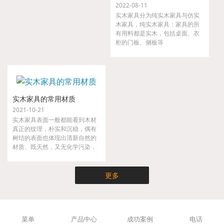
2022-08-11
实木家具分为纯实木家具与仿实
木家具，纯实木家具：家具的所
有用料都是实木，包括桌面、衣
柜的门板、侧板等
实木家具的常用材质
2021-10-21
实木家具表面一般都能看到木材
真正的纹理，朴实和沉稳，偶有
树结的表面也体现出清新自然的
材质、既天然，又无化学污染，
实木家具不仅时尚而且健康，是
现代都市人崇尚大自然的家具。
更多
菜单
产品中心
成功案例
电话