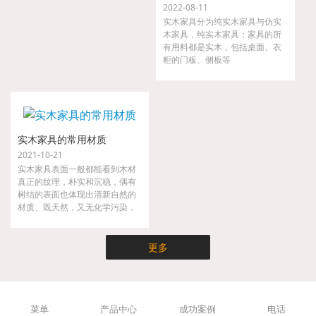
2022-08-11
实木家具分为纯实木家具与仿实
木家具，纯实木家具：家具的所
有用料都是实木，包括桌面、衣
柜的门板、侧板等
实木家具的常用材质
2021-10-21
实木家具表面一般都能看到木材
真正的纹理，朴实和沉稳，偶有
树结的表面也体现出清新自然的
材质、既天然，又无化学污染，
实木家具不仅时尚而且健康，是
现代都市人崇尚大自然的家具。
更多
菜单
产品中心
成功案例
电话