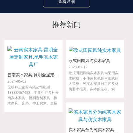
查看详细
推荐新闻
欧式田园风纯实木家具
2023-01-12
欧式田园风纯实木家具均采用实
云南实木家具,昆明全屋定制家具,昆明实木家具厂
木制成，不使用其他任何形式的
2024-05-02
人造板。纯实木家具对工艺及材
昆明神工家具有限公司电话：
质要求很高。实木的选材、烘
13888467458，主要生产各种云
干、指接、拼缝等要求都很严
南实木家具、昆明定制家具、橡
格，如果哪一道工序把关不严，
木家具、床垫、神工实木、全屋
小则出现开裂、接合处松动等现
定制家具、金属家具、沙发等。
象，大则整套家具变形，以至无
我们是云南省神工实业集团隶属
法使用。
公司，是较早从事高、中档实木
家具的研发、设计、配套及生产
实木家具分为纯实木家具与仿实木家具
的专业厂家。