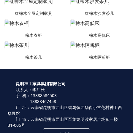
红橡木全屋定制家具
红橡木沙发茶几
橡木衣柜
橡木高低床
橡木茶几
橡木隔断柜
昆明神工家具集团有限公司
联系人：李厂长
手 机：13888584503
13888467458
厂 址：云南省昆明市西山区碧鸡镇西华街小古莲村神工西
华展馆
门 市：云南省昆明市西山区百集龙明波家居广场负一楼
B1-006号